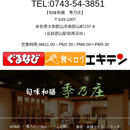
TEL:
0743-54-3851
【旬味和膳 季乃庄】
〒639-1007
奈良県大和郡山市南郡山町237-8
（近鉄郡山駅前商店街）
営業時間:AM11:00～PM2:30 / PM6:00〜PM9:30
HOME
季乃庄の強み
こんな時に
宴会・各種コース
ランチ